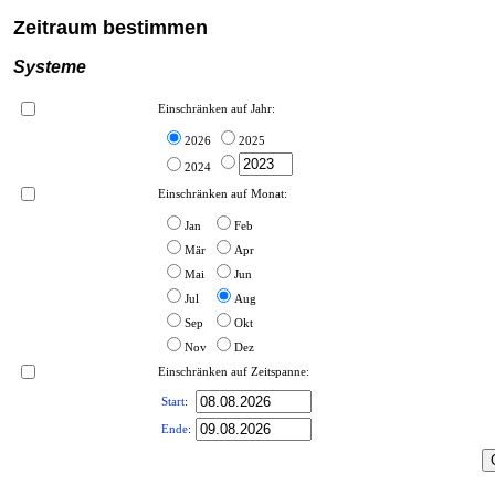
Zeitraum bestimmen
Systeme
Einschränken auf Jahr:
2026
2025
2024
Einschränken auf Monat:
Jan
Feb
Mär
Apr
Mai
Jun
Jul
Aug
Sep
Okt
Nov
Dez
Einschränken auf Zeitspanne:
Start
:
Ende
: