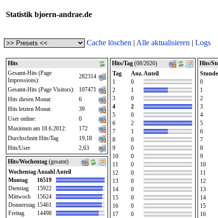
Statistik bjoern-andrae.de
Cache löschen
|
Alle aktualisieren
|
Logs
Hits
Hits/Tag
(08/2026)
Hits/S
Gesamt-Hits (Page
Tag
Anz.
Anteil
Stunde
282314
Impressions):
1
0
0
Gesamt-Hits (Page Visitors):
107471
2
1
1
3
0
2
Hits diesen Monat:
6
4
2
3
Hits letzten Monat:
39
5
0
4
User online:
0
6
2
5
Maximum am 18.6.2012:
172
7
1
6
Durchschnitt Hits/Tag
19,18
8
0
7
Hits/User
2,63
9
0
8
10
0
9
Hits/Wochentag
(gesamt)
11
0
10
Wochentag
Anzahl
Anteil
12
0
11
Montag
16519
13
0
12
Dienstag
15922
14
0
13
Mittwoch
15624
15
0
14
Donnerstag
15461
16
0
15
Freitag
14498
17
0
16