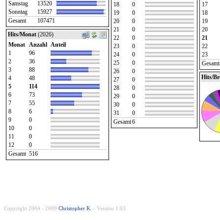
Samstag
13520
18
0
17
Sonntag
15927
19
0
18
Gesamt
107471
20
0
19
21
0
20
Hits/Monat
(2026)
22
0
21
Monat
Anzahl
Anteil
23
0
22
1
96
24
0
23
2
36
25
0
Gesamt
3
88
26
0
Hits/B
4
48
27
0
5
114
28
0
6
73
29
0
7
55
30
0
8
6
31
0
9
0
Gesamt
6
10
0
11
0
12
0
Gesamt
516
Copyright 2004 - 2009
Christopher K.
- Version 1.63