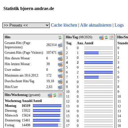
Statistik bjoern-andrae.de
Cache löschen
|
Alle aktualisieren
|
Logs
Hits
Hits/Tag
(08/2026)
Hits/S
Gesamt-Hits (Page
Tag
Anz.
Anteil
Stunde
282314
Impressions):
1
0
0
Gesamt-Hits (Page Visitors):
107471
2
1
1
3
0
2
Hits diesen Monat:
6
4
2
3
Hits letzten Monat:
39
5
0
4
User online:
0
6
2
5
Maximum am 18.6.2012:
172
7
1
6
Durchschnitt Hits/Tag
19,18
8
0
7
Hits/User
2,63
9
0
8
10
0
9
Hits/Wochentag
(gesamt)
11
0
10
Wochentag
Anzahl
Anteil
12
0
11
Montag
16519
13
0
12
Dienstag
15922
14
0
13
Mittwoch
15624
15
0
14
Donnerstag
15461
16
0
15
Freitag
14498
17
0
16