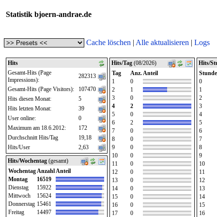
Statistik bjoern-andrae.de
Cache löschen
|
Alle aktualisieren
|
Logs
Hits
Hits/Tag
(08/2026)
Hits/S
Gesamt-Hits (Page
Tag
Anz.
Anteil
Stunde
282313
Impressions):
1
0
0
Gesamt-Hits (Page Visitors):
107470
2
1
1
3
0
2
Hits diesen Monat:
5
4
2
3
Hits letzten Monat:
39
5
0
4
User online:
0
6
2
5
Maximum am 18.6.2012:
172
7
0
6
Durchschnitt Hits/Tag
19,18
8
0
7
Hits/User
2,63
9
0
8
10
0
9
Hits/Wochentag
(gesamt)
11
0
10
Wochentag
Anzahl
Anteil
12
0
11
Montag
16519
13
0
12
Dienstag
15922
14
0
13
Mittwoch
15624
15
0
14
Donnerstag
15461
16
0
15
Freitag
14497
17
0
16