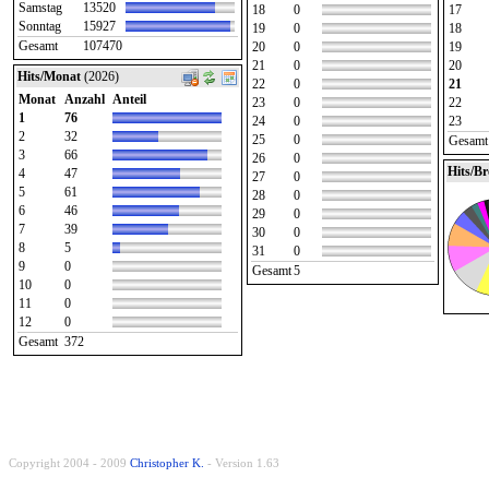
Samstag
13520
18
0
17
Sonntag
15927
19
0
18
Gesamt
107470
20
0
19
21
0
20
Hits/Monat
(2026)
22
0
21
Monat
Anzahl
Anteil
23
0
22
1
76
24
0
23
2
32
25
0
Gesamt
3
66
26
0
Hits/B
4
47
27
0
5
61
28
0
6
46
29
0
7
39
30
0
8
5
31
0
9
0
Gesamt
5
10
0
11
0
12
0
Gesamt
372
Copyright 2004 - 2009
Christopher K.
- Version 1.63