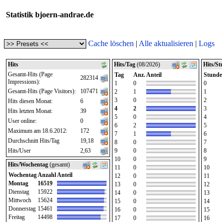
Statistik bjoern-andrae.de
Cache löschen
|
Alle aktualisieren
|
Logs
Hits
Hits/Tag
(08/2026)
Hits/S
Gesamt-Hits (Page
Tag
Anz.
Anteil
Stunde
282314
Impressions):
1
0
0
Gesamt-Hits (Page Visitors):
107471
2
1
1
3
0
2
Hits diesen Monat:
6
4
2
3
Hits letzten Monat:
39
5
0
4
User online:
0
6
2
5
Maximum am 18.6.2012:
172
7
1
6
Durchschnitt Hits/Tag
19,18
8
0
7
Hits/User
2,63
9
0
8
10
0
9
Hits/Wochentag
(gesamt)
11
0
10
Wochentag
Anzahl
Anteil
12
0
11
Montag
16519
13
0
12
Dienstag
15922
14
0
13
Mittwoch
15624
15
0
14
Donnerstag
15461
16
0
15
Freitag
14498
17
0
16