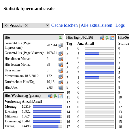
Statistik bjoern-andrae.de
Cache löschen
|
Alle aktualisieren
|
Logs
Hits
Hits/Tag
(08/2026)
Hits/S
Gesamt-Hits (Page
Tag
Anz.
Anteil
Stunde
282314
Impressions):
1
0
0
Gesamt-Hits (Page Visitors):
107471
2
1
1
3
0
2
Hits diesen Monat:
6
4
2
3
Hits letzten Monat:
39
5
0
4
User online:
0
6
2
5
Maximum am 18.6.2012:
172
7
1
6
Durchschnitt Hits/Tag
19,18
8
0
7
Hits/User
2,63
9
0
8
10
0
9
Hits/Wochentag
(gesamt)
11
0
10
Wochentag
Anzahl
Anteil
12
0
11
Montag
16519
13
0
12
Dienstag
15922
14
0
13
Mittwoch
15624
15
0
14
Donnerstag
15461
16
0
15
Freitag
14498
17
0
16