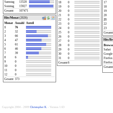
Samstag
13520
18
0
17
Sonntag
15927
19
0
18
Gesamt
107471
20
0
19
21
0
20
Hits/Monat
(2026)
22
0
21
Monat
Anzahl
Anteil
23
0
22
1
76
24
0
23
2
32
25
0
Gesamt
3
66
26
0
Hits/B
4
47
27
0
5
61
28
0
Browse
6
46
29
0
Safari
7
39
30
0
Google
8
6
31
0
Firefox
9
0
Firefox
Gesamt
6
10
0
Gesamt
11
0
12
0
Gesamt
373
Copyright 2004 - 2009
Christopher K.
- Version 1.63