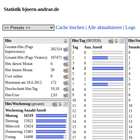
Statistik bjoern-andrae.de
Cache löschen
|
Alle aktualisieren
|
Logs
Hits
Hits/Tag
(08/2026)
Hits/S
Gesamt-Hits (Page
Tag
Anz.
Anteil
Stunde
282314
Impressions):
1
0
0
Gesamt-Hits (Page Visitors):
107471
2
1
1
3
0
2
Hits diesen Monat:
6
4
2
3
Hits letzten Monat:
39
5
0
4
User online:
0
6
2
5
Maximum am 18.6.2012:
172
7
1
6
Durchschnitt Hits/Tag
19,18
8
0
7
Hits/User
2,63
9
0
8
10
0
9
Hits/Wochentag
(gesamt)
11
0
10
Wochentag
Anzahl
Anteil
12
0
11
Montag
16519
13
0
12
Dienstag
15922
14
0
13
Mittwoch
15624
15
0
14
Donnerstag
15461
16
0
15
Freitag
14498
17
0
16