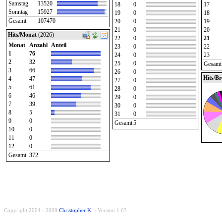
Samstag
13520
18
0
17
Sonntag
15927
19
0
18
Gesamt
107470
20
0
19
21
0
20
Hits/Monat
(2026)
22
0
21
Monat
Anzahl
Anteil
23
0
22
1
76
24
0
23
2
32
25
0
Gesamt
3
66
26
0
Hits/B
4
47
27
0
5
61
28
0
6
46
29
0
7
39
30
0
8
5
31
0
9
0
Gesamt
5
10
0
11
0
12
0
Gesamt
372
Copyright 2004 - 2009
Christopher K.
- Version 1.63