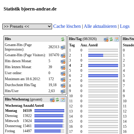
Statistik bjoern-andrae.de
Cache löschen
|
Alle aktualisieren
|
Logs
Hits
Hits/Tag
(08/2026)
Hits/S
Gesamt-Hits (Page
Tag
Anz.
Anteil
Stunde
282313
Impressions):
1
0
0
Gesamt-Hits (Page Visitors):
107470
2
1
1
3
0
2
Hits diesen Monat:
5
4
2
3
Hits letzten Monat:
39
5
0
4
User online:
0
6
2
5
Maximum am 18.6.2012:
172
7
0
6
Durchschnitt Hits/Tag
19,18
8
0
7
Hits/User
2,63
9
0
8
10
0
9
Hits/Wochentag
(gesamt)
11
0
10
Wochentag
Anzahl
Anteil
12
0
11
Montag
16519
13
0
12
Dienstag
15922
14
0
13
Mittwoch
15624
15
0
14
Donnerstag
15461
16
0
15
Freitag
14497
17
0
16