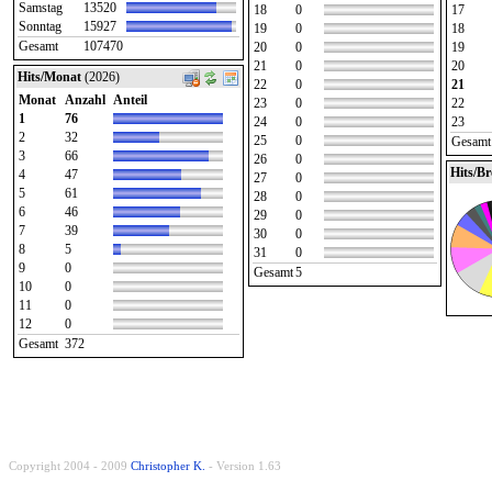
Samstag
13520
18
0
17
Sonntag
15927
19
0
18
Gesamt
107470
20
0
19
21
0
20
Hits/Monat
(2026)
22
0
21
Monat
Anzahl
Anteil
23
0
22
1
76
24
0
23
2
32
25
0
Gesamt
3
66
26
0
Hits/B
4
47
27
0
5
61
28
0
6
46
29
0
7
39
30
0
8
5
31
0
9
0
Gesamt
5
10
0
11
0
12
0
Gesamt
372
Copyright 2004 - 2009
Christopher K.
- Version 1.63