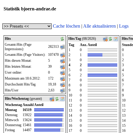
Statistik bjoern-andrae.de
Cache löschen
|
Alle aktualisieren
|
Logs
Hits
Hits/Tag
(08/2026)
Hits/S
Gesamt-Hits (Page
Tag
Anz.
Anteil
Stunde
282313
Impressions):
1
0
0
Gesamt-Hits (Page Visitors):
107470
2
1
1
3
0
2
Hits diesen Monat:
5
4
2
3
Hits letzten Monat:
39
5
0
4
User online:
0
6
2
5
Maximum am 18.6.2012:
172
7
0
6
Durchschnitt Hits/Tag
19,18
8
0
7
Hits/User
2,63
9
0
8
10
0
9
Hits/Wochentag
(gesamt)
11
0
10
Wochentag
Anzahl
Anteil
12
0
11
Montag
16519
13
0
12
Dienstag
15922
14
0
13
Mittwoch
15624
15
0
14
Donnerstag
15461
16
0
15
Freitag
14497
17
0
16