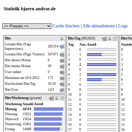
Statistik bjoern-andrae.de
Cache löschen
|
Alle aktualisieren
|
Logs
Hits
Hits/Tag
(08/2026)
Hits/S
Gesamt-Hits (Page
Tag
Anz.
Anteil
Stunde
282314
Impressions):
1
0
0
Gesamt-Hits (Page Visitors):
107471
2
1
1
3
0
2
Hits diesen Monat:
6
4
2
3
Hits letzten Monat:
39
5
0
4
User online:
0
6
2
5
Maximum am 18.6.2012:
172
7
1
6
Durchschnitt Hits/Tag
19,18
8
0
7
Hits/User
2,63
9
0
8
10
0
9
Hits/Wochentag
(gesamt)
11
0
10
Wochentag
Anzahl
Anteil
12
0
11
Montag
16519
13
0
12
Dienstag
15922
14
0
13
Mittwoch
15624
15
0
14
Donnerstag
15461
16
0
15
Freitag
14498
17
0
16