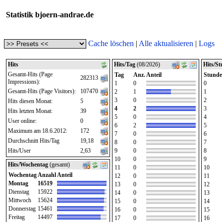
Statistik bjoern-andrae.de
Cache löschen
|
Alle aktualisieren
|
Logs
Hits
Hits/Tag
(08/2026)
Hits/S
Gesamt-Hits (Page
Tag
Anz.
Anteil
Stunde
282313
Impressions):
1
0
0
Gesamt-Hits (Page Visitors):
107470
2
1
1
3
0
2
Hits diesen Monat:
5
4
2
3
Hits letzten Monat:
39
5
0
4
User online:
0
6
2
5
Maximum am 18.6.2012:
172
7
0
6
Durchschnitt Hits/Tag
19,18
8
0
7
Hits/User
2,63
9
0
8
10
0
9
Hits/Wochentag
(gesamt)
11
0
10
Wochentag
Anzahl
Anteil
12
0
11
Montag
16519
13
0
12
Dienstag
15922
14
0
13
Mittwoch
15624
15
0
14
Donnerstag
15461
16
0
15
Freitag
14497
17
0
16