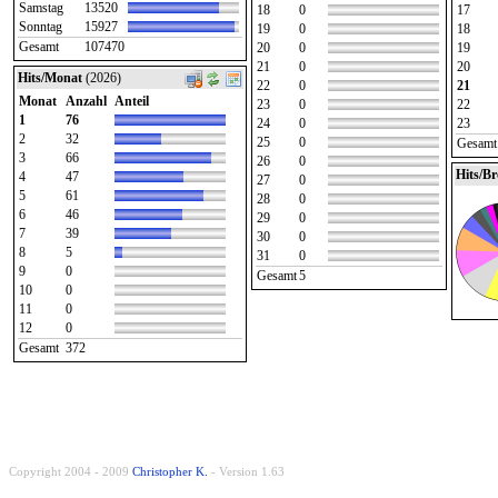
Samstag
13520
18
0
17
Sonntag
15927
19
0
18
Gesamt
107470
20
0
19
21
0
20
Hits/Monat
(2026)
22
0
21
Monat
Anzahl
Anteil
23
0
22
1
76
24
0
23
2
32
25
0
Gesamt
3
66
26
0
Hits/B
4
47
27
0
5
61
28
0
6
46
29
0
7
39
30
0
8
5
31
0
9
0
Gesamt
5
10
0
11
0
12
0
Gesamt
372
Copyright 2004 - 2009
Christopher K.
- Version 1.63