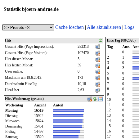
Statistik bjoern-andrae.de
Cache löschen
|
Alle aktualisieren
|
Logs
Hits
Hits/Tag
(08/2026)
Gesamt-Hits (Page Impressions):
282313
Tag
Anz.
Ante
1
0
Gesamt-Hits (Page Visitors):
107470
2
1
Hits diesen Monat:
5
3
0
Hits letzten Monat:
39
4
2
User online:
0
5
0
Maximum am 18.6.2012:
172
6
2
Durchschnitt Hits/Tag
19,18
7
0
8
0
Hits/User
2,63
9
0
Hits/Wochentag
(gesamt)
10
0
11
0
Wochentag
Anzahl
Anteil
12
0
Montag
16519
13
0
Dienstag
15922
14
0
Mittwoch
15624
15
0
Donnerstag
15461
16
0
Freitag
14497
17
0
Samstag
13520