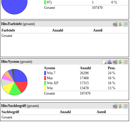
07)
1
0 %
Gesamt
107470
Hits/Farbtiefe
(gesamt)
Farbtiefe
Anzahl
Anteil
Gesamt
Hits/System
(gesamt)
System
Anzahl
Proz.
Win 7
26296
24 %
Mac
17468
16 %
Win XP
17315
16 %
Win
13478
13 %
Gesamt
107470
Hits/Suchbegriff
(gesamt)
Suchbegriff
Anzahl
Anteil
Gesamt