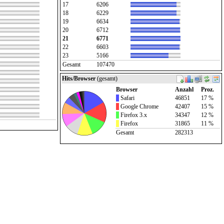
17
6206
18
6229
19
6634
20
6712
21
6771
22
6603
23
5166
Gesamt
107470
Hits/Browser
(gesamt)
Browser
Anzahl
Proz.
Safari
46851
17 %
Google Chrome
42407
15 %
Firefox 3.x
34347
12 %
Firefox
31865
11 %
Gesamt
282313