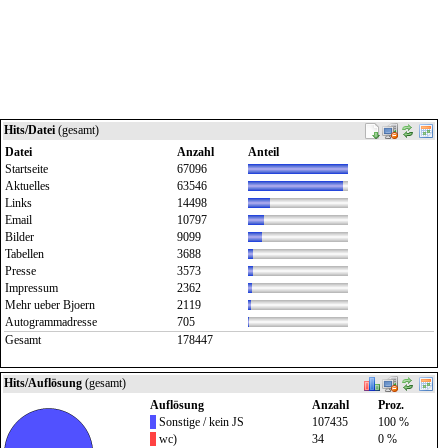
Hits/Datei
(gesamt)
Datei
Anzahl
Anteil
Startseite
67096
Aktuelles
63546
Links
14498
Email
10797
Bilder
9099
Tabellen
3688
Presse
3573
Impressum
2362
Mehr ueber Bjoern
2119
Autogrammadresse
705
Gesamt
178447
Hits/Auflösung
(gesamt)
Auflösung
Anzahl
Proz.
Sonstige / kein JS
107435
100 %
wc)
34
0 %