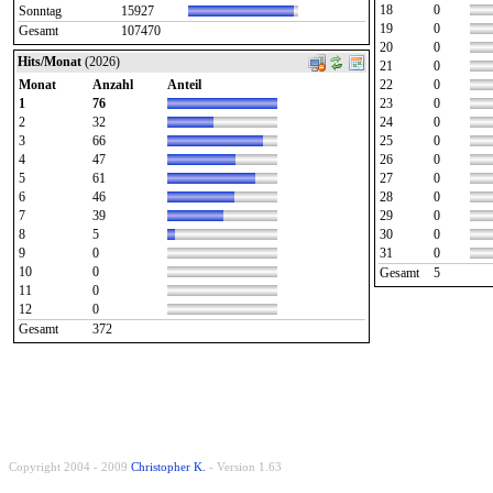
18
0
Sonntag
15927
19
0
Gesamt
107470
20
0
Hits/Monat
(2026)
21
0
Monat
Anzahl
Anteil
22
0
1
76
23
0
2
32
24
0
3
66
25
0
4
47
26
0
5
61
27
0
6
46
28
0
7
39
29
0
8
5
30
0
9
0
31
0
10
0
Gesamt
5
11
0
12
0
Gesamt
372
Copyright 2004 - 2009
Christopher K.
- Version 1.63