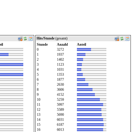
Hits/Stunde
(gesamt)
il
Stunde
Anzahl
Anteil
0
3272
1
1937
2
1402
3
1123
4
1031
5
1353
6
1877
7
2630
8
3606
9
4152
10
5259
11
5997
12
5589
13
5690
14
6031
15
6187
16
6013