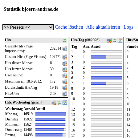
Statistik bjoern-andrae.de
Cache löschen
|
Alle aktualisieren
|
Logs
Hits
Hits/Tag
(08/2026)
Hits/S
Gesamt-Hits (Page
Tag
Anz.
Anteil
Stunde
282314
Impressions):
1
0
0
Gesamt-Hits (Page Visitors):
107471
2
1
1
3
0
2
Hits diesen Monat:
6
4
2
3
Hits letzten Monat:
39
5
0
4
User online:
0
6
2
5
Maximum am 18.6.2012:
172
7
1
6
Durchschnitt Hits/Tag
19,18
8
0
7
Hits/User
2,63
9
0
8
10
0
9
Hits/Wochentag
(gesamt)
11
0
10
Wochentag
Anzahl
Anteil
12
0
11
Montag
16519
13
0
12
Dienstag
15922
14
0
13
Mittwoch
15624
15
0
14
Donnerstag
15461
16
0
15
Freitag
14498
17
0
16