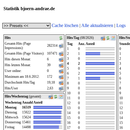
Statistik bjoern-andrae.de
Cache löschen
|
Alle aktualisieren
|
Logs
Hits
Hits/Tag
(08/2026)
Hits/S
Gesamt-Hits (Page
Tag
Anz.
Anteil
Stunde
282314
Impressions):
1
0
0
Gesamt-Hits (Page Visitors):
107471
2
1
1
3
0
2
Hits diesen Monat:
6
4
2
3
Hits letzten Monat:
39
5
0
4
User online:
0
6
2
5
Maximum am 18.6.2012:
172
7
1
6
Durchschnitt Hits/Tag
19,18
8
0
7
Hits/User
2,63
9
0
8
10
0
9
Hits/Wochentag
(gesamt)
11
0
10
Wochentag
Anzahl
Anteil
12
0
11
Montag
16519
13
0
12
Dienstag
15922
14
0
13
Mittwoch
15624
15
0
14
Donnerstag
15461
16
0
15
Freitag
14498
17
0
16