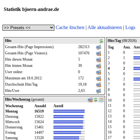
Statistik bjoern-andrae.de
Cache löschen
|
Alle aktualisieren
|
Logs
Hits
Hits/Tag
(08/2026)
Gesamt-Hits (Page Impressions):
282313
Tag
Anz.
Ante
1
0
Gesamt-Hits (Page Visitors):
107470
2
1
Hits diesen Monat:
5
3
0
Hits letzten Monat:
39
4
2
User online:
0
5
0
Maximum am 18.6.2012:
172
6
2
Durchschnitt Hits/Tag
19,18
7
0
8
0
Hits/User
2,63
9
0
Hits/Wochentag
(gesamt)
10
0
11
0
Wochentag
Anzahl
Anteil
12
0
Montag
16519
13
0
Dienstag
15922
14
0
Mittwoch
15624
15
0
Donnerstag
15461
16
0
Freitag
14497
17
0
Samstag
13520