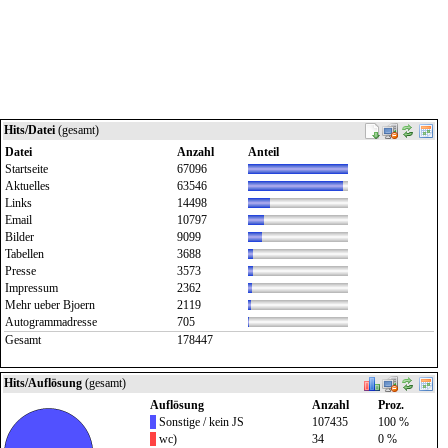
Hits/Datei
(gesamt)
Datei
Anzahl
Anteil
Startseite
67096
Aktuelles
63546
Links
14498
Email
10797
Bilder
9099
Tabellen
3688
Presse
3573
Impressum
2362
Mehr ueber Bjoern
2119
Autogrammadresse
705
Gesamt
178447
Hits/Auflösung
(gesamt)
Auflösung
Anzahl
Proz.
Sonstige / kein JS
107435
100 %
wc)
34
0 %