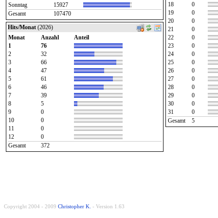
18
0
Sonntag
15927
19
0
Gesamt
107470
20
0
Hits/Monat
(2026)
21
0
Monat
Anzahl
Anteil
22
0
1
76
23
0
2
32
24
0
3
66
25
0
4
47
26
0
5
61
27
0
6
46
28
0
7
39
29
0
8
5
30
0
9
0
31
0
10
0
Gesamt
5
11
0
12
0
Gesamt
372
Copyright 2004 - 2009
Christopher K.
- Version 1.63