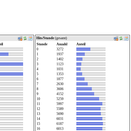
Hits/Stunde
(gesamt)
il
Stunde
Anzahl
Anteil
0
3272
1
1937
2
1402
3
1123
4
1031
5
1353
6
1877
7
2630
8
3606
9
4152
10
5259
11
5997
12
5589
13
5690
14
6031
15
6187
16
6013