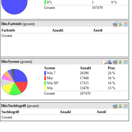
07)
1
0 %
Gesamt
107470
Hits/Farbtiefe
(gesamt)
Farbtiefe
Anzahl
Anteil
Gesamt
Hits/System
(gesamt)
System
Anzahl
Proz.
Win 7
26296
24 %
Mac
17468
16 %
Win XP
17315
16 %
Win
13478
13 %
Gesamt
107470
Hits/Suchbegriff
(gesamt)
Suchbegriff
Anzahl
Anteil
Gesamt