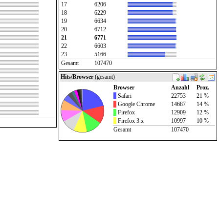
17
6206
18
6229
19
6634
20
6712
21
6771
22
6603
23
5166
Gesamt
107470
Hits/Browser
(gesamt)
Browser
Anzahl
Proz.
Safari
22753
21 %
Google Chrome
14687
14 %
Firefox
12909
12 %
Firefox 3.x
10997
10 %
Gesamt
107470