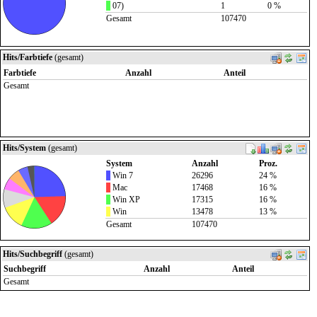
07)
1
0 %
Gesamt
107470
Hits/Farbtiefe
(gesamt)
Farbtiefe
Anzahl
Anteil
Gesamt
Hits/System
(gesamt)
System
Anzahl
Proz.
Win 7
26296
24 %
Mac
17468
16 %
Win XP
17315
16 %
Win
13478
13 %
Gesamt
107470
Hits/Suchbegriff
(gesamt)
Suchbegriff
Anzahl
Anteil
Gesamt