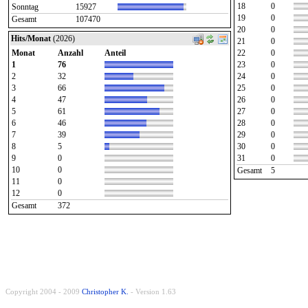
18
0
Sonntag
15927
19
0
Gesamt
107470
20
0
Hits/Monat
(2026)
21
0
Monat
Anzahl
Anteil
22
0
1
76
23
0
2
32
24
0
3
66
25
0
4
47
26
0
5
61
27
0
6
46
28
0
7
39
29
0
8
5
30
0
9
0
31
0
10
0
Gesamt
5
11
0
12
0
Gesamt
372
Copyright 2004 - 2009
Christopher K.
- Version 1.63