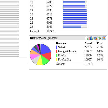
17
6206
18
6229
19
6634
20
6712
21
6771
22
6603
23
5166
Gesamt
107470
Hits/Browser
(gesamt)
Browser
Anzahl
Proz.
Safari
22753
21 %
Google Chrome
14687
14 %
Firefox
12909
12 %
Firefox 3.x
10997
10 %
Gesamt
107470