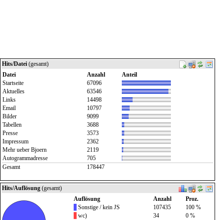
Hits/Datei
(gesamt)
Datei
Anzahl
Anteil
Startseite
67096
Aktuelles
63546
Links
14498
Email
10797
Bilder
9099
Tabellen
3688
Presse
3573
Impressum
2362
Mehr ueber Bjoern
2119
Autogrammadresse
705
Gesamt
178447
Hits/Auflösung
(gesamt)
Auflösung
Anzahl
Proz.
Sonstige / kein JS
107435
100 %
wc)
34
0 %