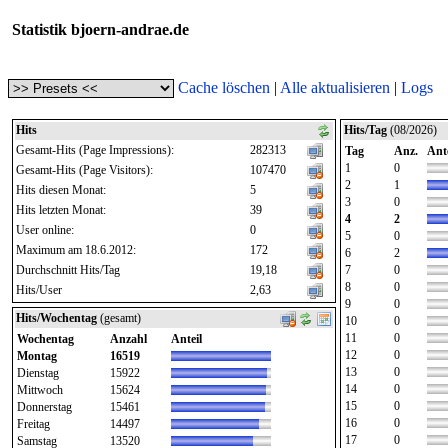
Statistik bjoern-andrae.de
Cache löschen
|
Alle aktualisieren
|
Logs
Hits
Hits/Tag
(08/2026)
Gesamt-Hits (Page Impressions):
282313
Tag
Anz.
Ante
1
0
Gesamt-Hits (Page Visitors):
107470
2
1
Hits diesen Monat:
5
3
0
Hits letzten Monat:
39
4
2
User online:
0
5
0
Maximum am 18.6.2012:
172
6
2
Durchschnitt Hits/Tag
19,18
7
0
8
0
Hits/User
2,63
9
0
Hits/Wochentag
(gesamt)
10
0
11
0
Wochentag
Anzahl
Anteil
12
0
Montag
16519
13
0
Dienstag
15922
14
0
Mittwoch
15624
15
0
Donnerstag
15461
16
0
Freitag
14497
17
0
Samstag
13520