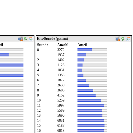
Hits/Stunde
(gesamt)
il
Stunde
Anzahl
Anteil
0
3272
1
1937
2
1402
3
1123
4
1031
5
1353
6
1877
7
2630
8
3606
9
4152
10
5259
11
5997
12
5589
13
5690
14
6031
15
6187
16
6013