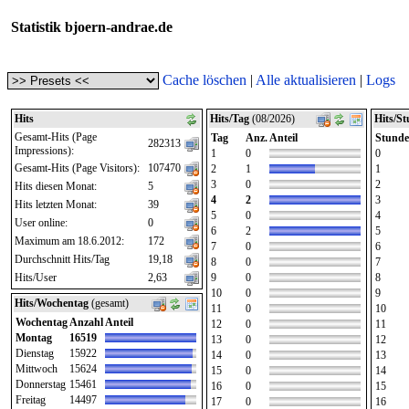
Statistik bjoern-andrae.de
Cache löschen
|
Alle aktualisieren
|
Logs
Hits
Hits/Tag
(08/2026)
Hits/S
Gesamt-Hits (Page
Tag
Anz.
Anteil
Stunde
282313
Impressions):
1
0
0
Gesamt-Hits (Page Visitors):
107470
2
1
1
3
0
2
Hits diesen Monat:
5
4
2
3
Hits letzten Monat:
39
5
0
4
User online:
0
6
2
5
Maximum am 18.6.2012:
172
7
0
6
Durchschnitt Hits/Tag
19,18
8
0
7
Hits/User
2,63
9
0
8
10
0
9
Hits/Wochentag
(gesamt)
11
0
10
Wochentag
Anzahl
Anteil
12
0
11
Montag
16519
13
0
12
Dienstag
15922
14
0
13
Mittwoch
15624
15
0
14
Donnerstag
15461
16
0
15
Freitag
14497
17
0
16