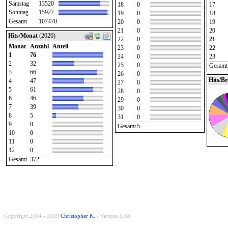
Samstag
13520
18
0
17
Sonntag
15927
19
0
18
Gesamt
107470
20
0
19
21
0
20
Hits/Monat
(2026)
22
0
21
Monat
Anzahl
Anteil
23
0
22
1
76
24
0
23
2
32
25
0
Gesamt
3
66
26
0
Hits/B
4
47
27
0
5
61
28
0
6
46
29
0
7
39
30
0
8
5
31
0
9
0
Gesamt
5
10
0
11
0
12
0
Gesamt
372
Copyright 2004 - 2009
Christopher K.
- Version 1.63