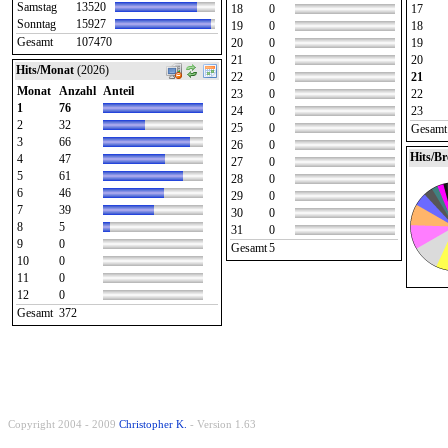
Samstag
13520
18
0
17
Sonntag
15927
19
0
18
Gesamt
107470
20
0
19
21
0
20
Hits/Monat
(2026)
22
0
21
Monat
Anzahl
Anteil
23
0
22
1
76
24
0
23
2
32
25
0
Gesamt
3
66
26
0
Hits/B
4
47
27
0
5
61
28
0
6
46
29
0
7
39
30
0
8
5
31
0
9
0
Gesamt
5
10
0
11
0
12
0
Gesamt
372
Copyright 2004 - 2009
Christopher K.
- Version 1.63