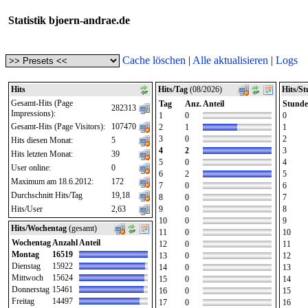
Statistik bjoern-andrae.de
Cache löschen
|
Alle aktualisieren
|
Logs
Hits
Hits/Tag
(08/2026)
Hits/S
Gesamt-Hits (Page
Tag
Anz.
Anteil
Stunde
282313
Impressions):
1
0
0
Gesamt-Hits (Page Visitors):
107470
2
1
1
3
0
2
Hits diesen Monat:
5
4
2
3
Hits letzten Monat:
39
5
0
4
User online:
0
6
2
5
Maximum am 18.6.2012:
172
7
0
6
Durchschnitt Hits/Tag
19,18
8
0
7
Hits/User
2,63
9
0
8
10
0
9
Hits/Wochentag
(gesamt)
11
0
10
Wochentag
Anzahl
Anteil
12
0
11
Montag
16519
13
0
12
Dienstag
15922
14
0
13
Mittwoch
15624
15
0
14
Donnerstag
15461
16
0
15
Freitag
14497
17
0
16