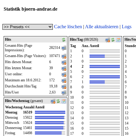
Statistik bjoern-andrae.de
Cache löschen
|
Alle aktualisieren
|
Logs
Hits
Hits/Tag
(08/2026)
Hits/S
Gesamt-Hits (Page
Tag
Anz.
Anteil
Stunde
282314
Impressions):
1
0
0
Gesamt-Hits (Page Visitors):
107471
2
1
1
3
0
2
Hits diesen Monat:
6
4
2
3
Hits letzten Monat:
39
5
0
4
User online:
0
6
2
5
Maximum am 18.6.2012:
172
7
1
6
Durchschnitt Hits/Tag
19,18
8
0
7
Hits/User
2,63
9
0
8
10
0
9
Hits/Wochentag
(gesamt)
11
0
10
Wochentag
Anzahl
Anteil
12
0
11
Montag
16519
13
0
12
Dienstag
15922
14
0
13
Mittwoch
15624
15
0
14
Donnerstag
15461
16
0
15
Freitag
14498
17
0
16