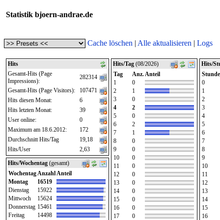
Statistik bjoern-andrae.de
Cache löschen
|
Alle aktualisieren
|
Logs
Hits
Hits/Tag
(08/2026)
Hits/S
Gesamt-Hits (Page
Tag
Anz.
Anteil
Stunde
282314
Impressions):
1
0
0
Gesamt-Hits (Page Visitors):
107471
2
1
1
3
0
2
Hits diesen Monat:
6
4
2
3
Hits letzten Monat:
39
5
0
4
User online:
0
6
2
5
Maximum am 18.6.2012:
172
7
1
6
Durchschnitt Hits/Tag
19,18
8
0
7
Hits/User
2,63
9
0
8
10
0
9
Hits/Wochentag
(gesamt)
11
0
10
Wochentag
Anzahl
Anteil
12
0
11
Montag
16519
13
0
12
Dienstag
15922
14
0
13
Mittwoch
15624
15
0
14
Donnerstag
15461
16
0
15
Freitag
14498
17
0
16