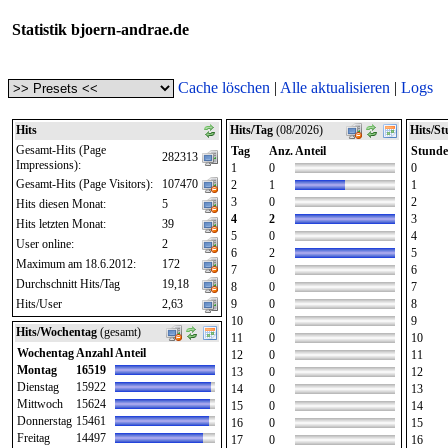
Statistik bjoern-andrae.de
Cache löschen
|
Alle aktualisieren
|
Logs
Hits
Hits/Tag
(08/2026)
Hits/S
Gesamt-Hits (Page
Tag
Anz.
Anteil
Stunde
282313
Impressions):
1
0
0
Gesamt-Hits (Page Visitors):
107470
2
1
1
3
0
2
Hits diesen Monat:
5
4
2
3
Hits letzten Monat:
39
5
0
4
User online:
2
6
2
5
Maximum am 18.6.2012:
172
7
0
6
Durchschnitt Hits/Tag
19,18
8
0
7
Hits/User
2,63
9
0
8
10
0
9
Hits/Wochentag
(gesamt)
11
0
10
Wochentag
Anzahl
Anteil
12
0
11
Montag
16519
13
0
12
Dienstag
15922
14
0
13
Mittwoch
15624
15
0
14
Donnerstag
15461
16
0
15
Freitag
14497
17
0
16