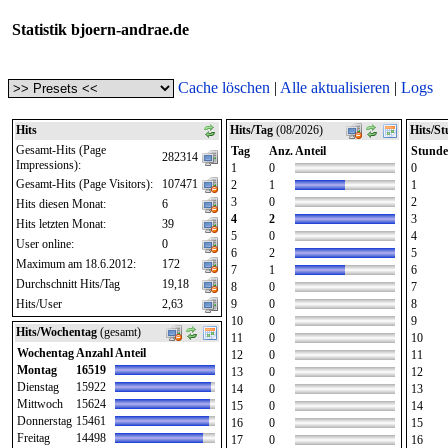
Statistik bjoern-andrae.de
Cache löschen
|
Alle aktualisieren
|
Logs
Hits
Hits/Tag
(08/2026)
Hits/S
Gesamt-Hits (Page
Tag
Anz.
Anteil
Stunde
282314
Impressions):
1
0
0
Gesamt-Hits (Page Visitors):
107471
2
1
1
3
0
2
Hits diesen Monat:
6
4
2
3
Hits letzten Monat:
39
5
0
4
User online:
0
6
2
5
Maximum am 18.6.2012:
172
7
1
6
Durchschnitt Hits/Tag
19,18
8
0
7
Hits/User
2,63
9
0
8
10
0
9
Hits/Wochentag
(gesamt)
11
0
10
Wochentag
Anzahl
Anteil
12
0
11
Montag
16519
13
0
12
Dienstag
15922
14
0
13
Mittwoch
15624
15
0
14
Donnerstag
15461
16
0
15
Freitag
14498
17
0
16