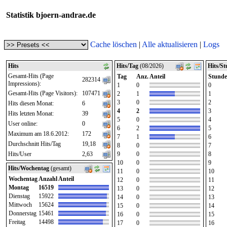
Statistik bjoern-andrae.de
Cache löschen
|
Alle aktualisieren
|
Logs
Hits
Hits/Tag
(08/2026)
Hits/S
Gesamt-Hits (Page
Tag
Anz.
Anteil
Stunde
282314
Impressions):
1
0
0
Gesamt-Hits (Page Visitors):
107471
2
1
1
3
0
2
Hits diesen Monat:
6
4
2
3
Hits letzten Monat:
39
5
0
4
User online:
0
6
2
5
Maximum am 18.6.2012:
172
7
1
6
Durchschnitt Hits/Tag
19,18
8
0
7
Hits/User
2,63
9
0
8
10
0
9
Hits/Wochentag
(gesamt)
11
0
10
Wochentag
Anzahl
Anteil
12
0
11
Montag
16519
13
0
12
Dienstag
15922
14
0
13
Mittwoch
15624
15
0
14
Donnerstag
15461
16
0
15
Freitag
14498
17
0
16