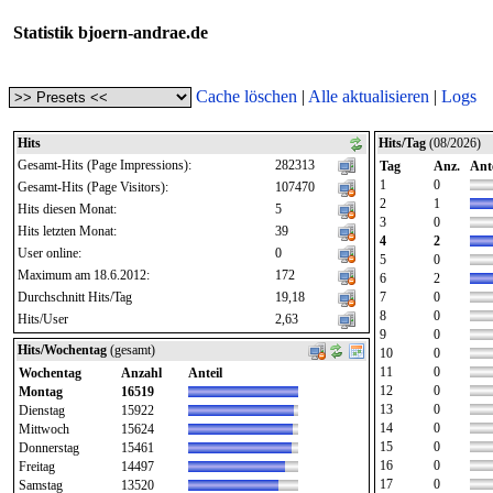
Statistik bjoern-andrae.de
Cache löschen
|
Alle aktualisieren
|
Logs
Hits
Hits/Tag
(08/2026)
Gesamt-Hits (Page Impressions):
282313
Tag
Anz.
Ante
1
0
Gesamt-Hits (Page Visitors):
107470
2
1
Hits diesen Monat:
5
3
0
Hits letzten Monat:
39
4
2
User online:
0
5
0
Maximum am 18.6.2012:
172
6
2
Durchschnitt Hits/Tag
19,18
7
0
8
0
Hits/User
2,63
9
0
Hits/Wochentag
(gesamt)
10
0
11
0
Wochentag
Anzahl
Anteil
12
0
Montag
16519
13
0
Dienstag
15922
14
0
Mittwoch
15624
15
0
Donnerstag
15461
16
0
Freitag
14497
17
0
Samstag
13520