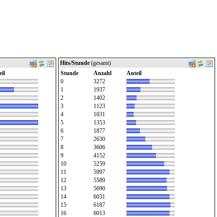
Hits/Stunde
(gesamt)
il
Stunde
Anzahl
Anteil
0
3272
1
1937
2
1402
3
1123
4
1031
5
1353
6
1877
7
2630
8
3606
9
4152
10
5259
11
5997
12
5589
13
5690
14
6031
15
6187
16
6013