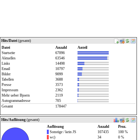
Hits/Datei
(gesamt)
Datei
Anzahl
Anteil
Startseite
67096
Aktuelles
63546
Links
14498
Email
10797
Bilder
9099
Tabellen
3688
Presse
3573
Impressum
2362
Mehr ueber Bjoern
2119
Autogrammadresse
705
Gesamt
178447
Hits/Auflösung
(gesamt)
Auflösung
Anzahl
Proz.
Sonstige / kein JS
107435
100 %
wc)
34
0 %