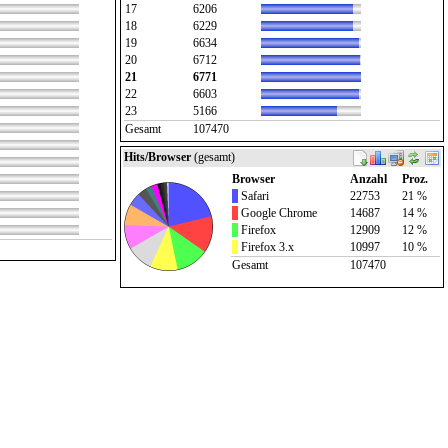
17
6206
18
6229
19
6634
20
6712
21
6771
22
6603
23
5166
Gesamt
107470
Hits/Browser
(gesamt)
Browser
Anzahl
Proz.
Safari
22753
21 %
Google Chrome
14687
14 %
Firefox
12909
12 %
Firefox 3.x
10997
10 %
Gesamt
107470