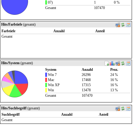
07)
1
0 %
Gesamt
107470
Hits/Farbtiefe
(gesamt)
Farbtiefe
Anzahl
Anteil
Gesamt
Hits/System
(gesamt)
System
Anzahl
Proz.
Win 7
26296
24 %
Mac
17468
16 %
Win XP
17315
16 %
Win
13478
13 %
Gesamt
107470
Hits/Suchbegriff
(gesamt)
Suchbegriff
Anzahl
Anteil
Gesamt