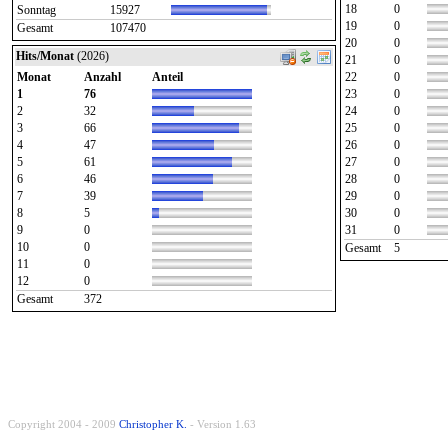
18
0
Sonntag
15927
19
0
Gesamt
107470
20
0
Hits/Monat
(2026)
21
0
Monat
Anzahl
Anteil
22
0
1
76
23
0
2
32
24
0
3
66
25
0
4
47
26
0
5
61
27
0
6
46
28
0
7
39
29
0
8
5
30
0
9
0
31
0
10
0
Gesamt
5
11
0
12
0
Gesamt
372
Copyright 2004 - 2009
Christopher K.
- Version 1.63